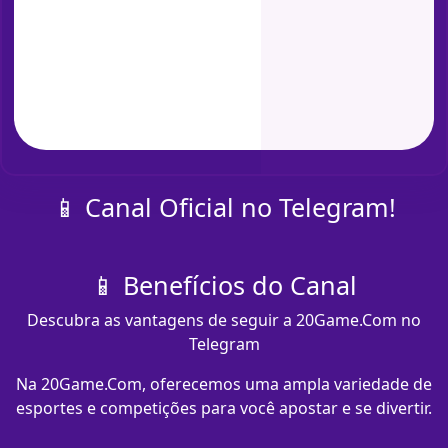
📱 Canal Oficial no Telegram!
📱 Benefícios do Canal
Descubra as vantagens de seguir a 20Game.Com no
Telegram
Na 20Game.Com, oferecemos uma ampla variedade de
esportes e competições para você apostar e se divertir.