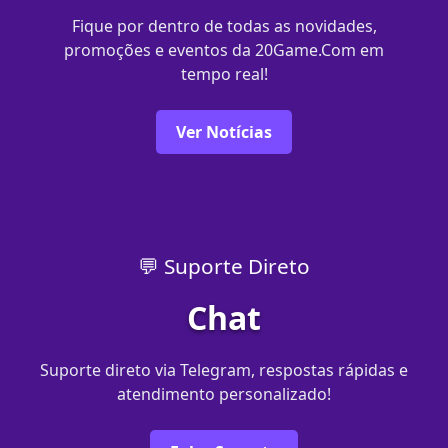
Fique por dentro de todas as novidades,
promoções e eventos da 20Game.Com em
tempo real!
Ver Notícias
💬 Suporte Direto
Chat
Suporte direto via Telegram, respostas rápidas e
atendimento personalizado!