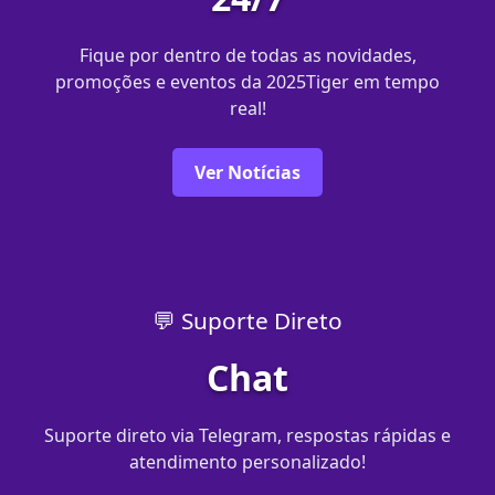
Fique por dentro de todas as novidades,
promoções e eventos da 2025Tiger em tempo
real!
Ver Notícias
💬 Suporte Direto
Chat
Suporte direto via Telegram, respostas rápidas e
atendimento personalizado!