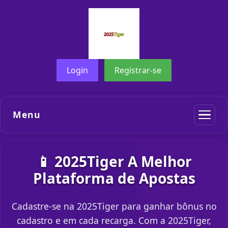
Login
Registrar-se
Menu
📱 2025Tiger A Melhor
Plataforma de Apostas
Cadastre-se na 2025Tiger para ganhar bônus no
cadastro e em cada recarga. Com a 2025Tiger,