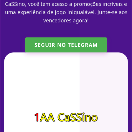
CaSSino, você tem acesso a promoções incríveis e
uma experiência de jogo inigualável. Junte-se aos
vencedores agora!
SEGUIR NO TELEGRAM