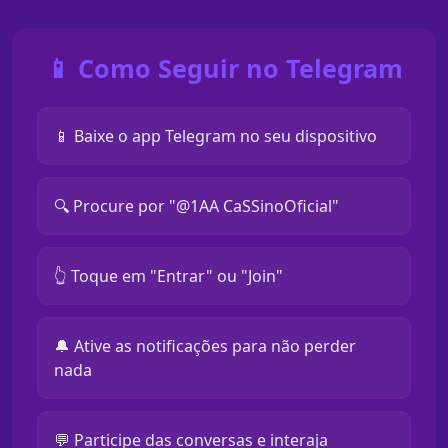
📱 Como Seguir no Telegram
📱 Baixe o app Telegram no seu dispositivo
🔍 Procure por "@1AA CaSSinoOficial"
👆 Toque em "Entrar" ou "Join"
🔔 Ative as notificações para não perder
nada
💬 Participe das conversas e interaja