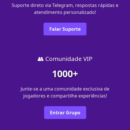
Suporte direto via Telegram, respostas rápidas e
atendimento personalizado!
Falar Suporte
👥 Comunidade VIP
1000+
Junte-se a uma comunidade exclusiva de
jogadores e compartilhe experiências!
Entrar Grupo