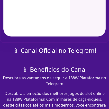
📱 Canal Oficial no Telegram!
📱 Benefícios do Canal
Descubra as vantagens de seguir a 188W Plataforma no
Telegram
Descubra a emoção dos melhores jogos de slot online
na 188W Plataforma! Com milhares de caça-níqueis,
desde clássicos até os mais modernos, você encontrará