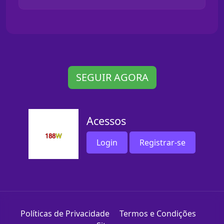
SEGUIR AGORA
Acessos
Login
Registrar-se
Políticas de Privacidade
Termos e Condições