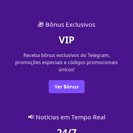
🎁 Bônus Exclusivos
VIP
Receba bônus exclusivos do Telegram,
promoções especiais e códigos promocionais
únicos!
Ver Bônus
📢 Notícias em Tempo Real
24/7