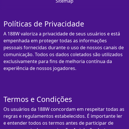
Sitemap
Políticas de Privacidade
A 188W valoriza a privacidade de seus usuários e está
empenhada em proteger todas as informações
pessoais fornecidas durante o uso de nossos canais de
comunicação. Todos os dados coletados são utilizados
exclusivamente para fins de melhoria contínua da
experiência de nossos jogadores.
Termos e Condições
Os usuários da 188W concordam em respeitar todas as
regras e regulamentos estabelecidos. É importante ler
e entender todos os termos antes de participar de