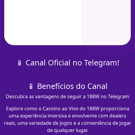
📱 Canal Oficial no Telegram!
📱 Benefícios do Canal
Descubra as vantagens de seguir a 188W no Telegram
Explore como o Cassino ao Vivo do 188W proporciona
uma experiência imersiva e envolvente com dealers
reais, uma variedade de jogos e a conveniência de jogar
de qualquer lugar.