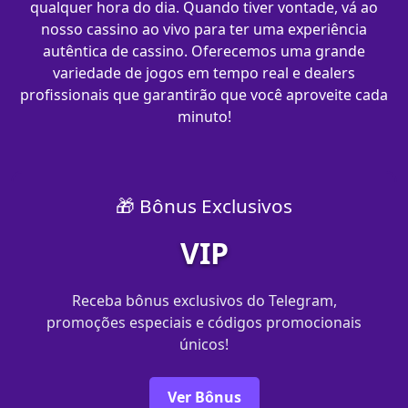
qualquer hora do dia. Quando tiver vontade, vá ao
nosso cassino ao vivo para ter uma experiência
autêntica de cassino. Oferecemos uma grande
variedade de jogos em tempo real e dealers
profissionais que garantirão que você aproveite cada
minuto!
🎁 Bônus Exclusivos
VIP
Receba bônus exclusivos do Telegram,
promoções especiais e códigos promocionais
únicos!
Ver Bônus