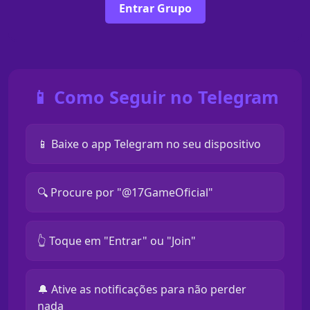
Entrar Grupo
📱 Como Seguir no Telegram
📱 Baixe o app Telegram no seu dispositivo
🔍 Procure por "@17GameOficial"
👆 Toque em "Entrar" ou "Join"
🔔 Ative as notificações para não perder
nada