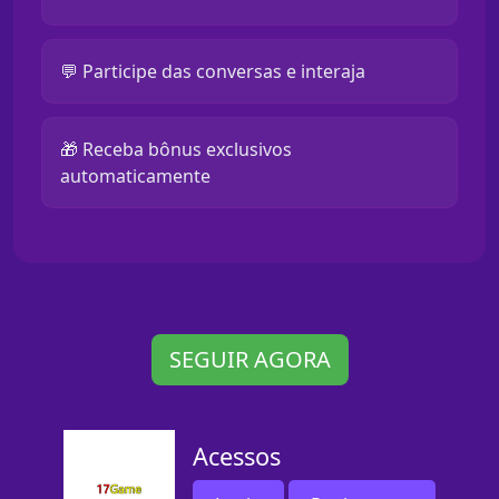
💬 Participe das conversas e interaja
🎁 Receba bônus exclusivos
automaticamente
SEGUIR AGORA
Acessos