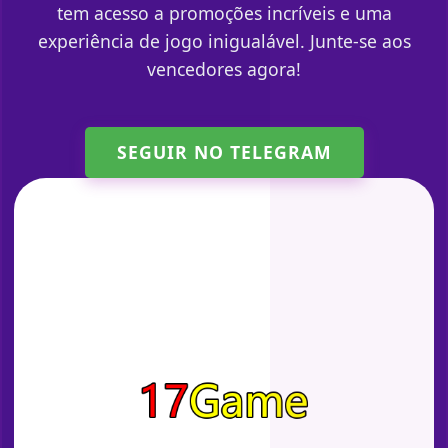
tem acesso a promoções incríveis e uma
experiência de jogo inigualável. Junte-se aos
vencedores agora!
SEGUIR NO TELEGRAM