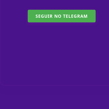
SEGUIR NO TELEGRAM