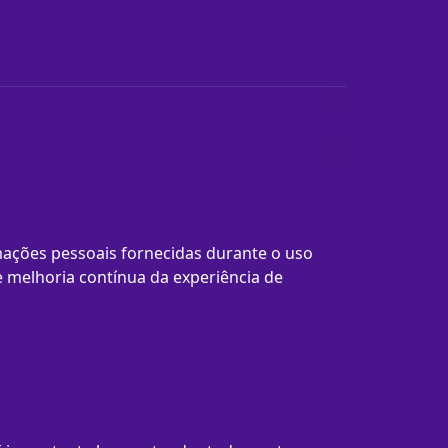
mações pessoais fornecidas durante o uso
e melhoria contínua da experiência de