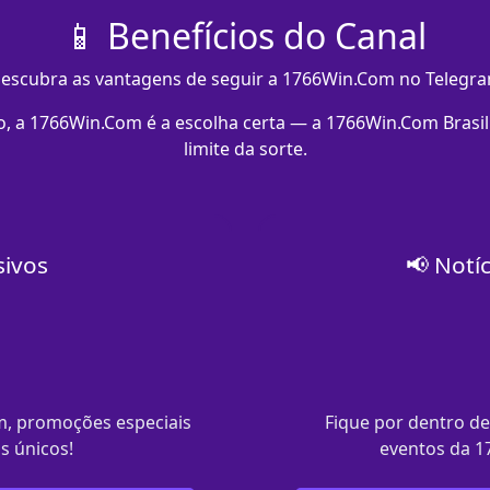
📱 Benefícios do Canal
escubra as vantagens de seguir a 1766Win.Com no Telegr
o, a 1766Win.Com é a escolha certa — a 1766Win.Com Brasi
limite da sorte.
sivos
📢 Notí
m, promoções especiais
Fique por dentro d
s únicos!
eventos da 1