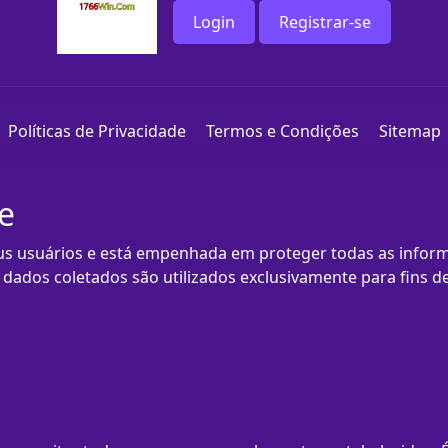
Login
Registrar-se
Políticas de Privacidade
Termos e Condições
Sitemap
de
eus usuários e está empenhada em proteger todas as infor
dados coletados são utilizados exclusivamente para fins d