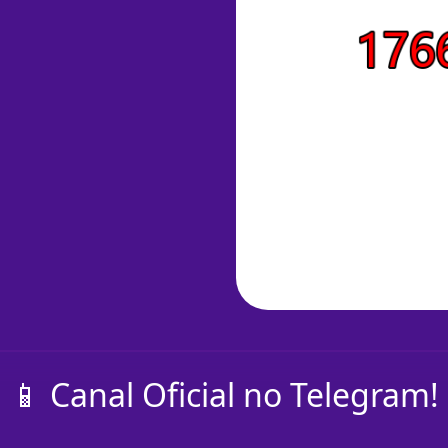
📱 Canal Oficial no Telegram!