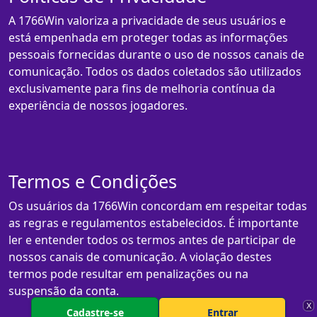
A 1766Win valoriza a privacidade de seus usuários e
está empenhada em proteger todas as informações
pessoais fornecidas durante o uso de nossos canais de
comunicação. Todos os dados coletados são utilizados
exclusivamente para fins de melhoria contínua da
experiência de nossos jogadores.
Termos e Condições
Os usuários da 1766Win concordam em respeitar todas
as regras e regulamentos estabelecidos. É importante
ler e entender todos os termos antes de participar de
nossos canais de comunicação. A violação destes
termos pode resultar em penalizações ou na
suspensão da conta.
X
Cadastre-se
Entrar