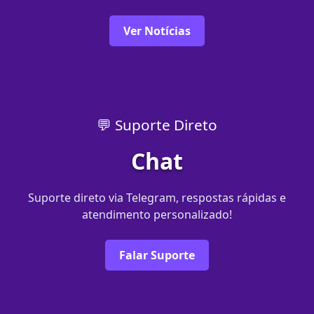
Ver Notícias
💬 Suporte Direto
Chat
Suporte direto via Telegram, respostas rápidas e
atendimento personalizado!
Falar Suporte