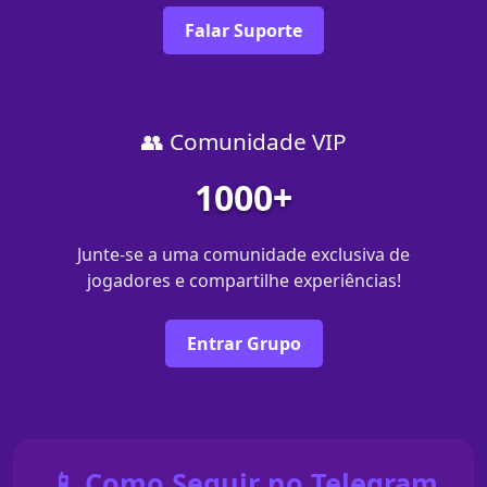
Falar Suporte
👥 Comunidade VIP
1000+
Junte-se a uma comunidade exclusiva de
jogadores e compartilhe experiências!
Entrar Grupo
📱 Como Seguir no Telegram