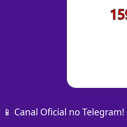
📱 Canal Oficial no Telegram!