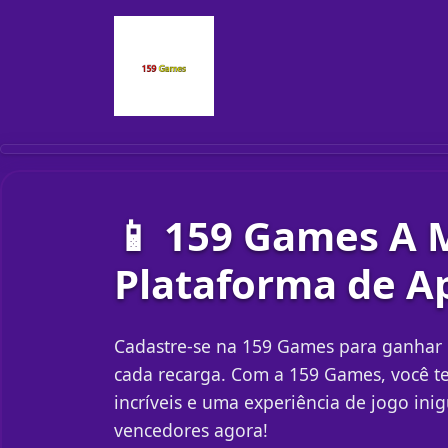
📱 159 Games A 
Plataforma de A
Cadastre-se na 159 Games para ganhar
cada recarga. Com a 159 Games, você 
incríveis e uma experiência de jogo inig
vencedores agora!