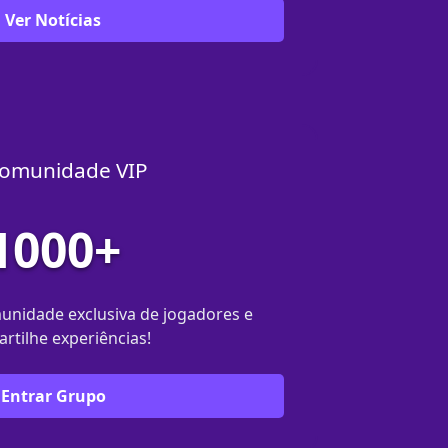
Ver Notícias
Comunidade VIP
1000+
unidade exclusiva de jogadores e
rtilhe experiências!
Entrar Grupo