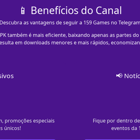
📱 Benefícios do Canal
Descubra as vantagens de seguir a 159 Games no Telegra
PK também é mais eficiente, baixando apenas as partes do 
o resulta em downloads menores e mais rápidos, economiza
sivos
📢 Notí
m, promoções especiais
Fique por dentro d
s únicos!
eventos da 