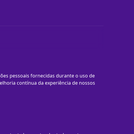
ões pessoais fornecidas durante o uso de
elhoria contínua da experiência de nossos