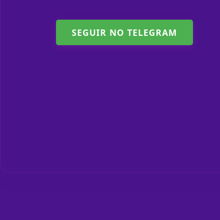
SEGUIR NO TELEGRAM