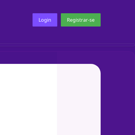
Login
Registrar-se