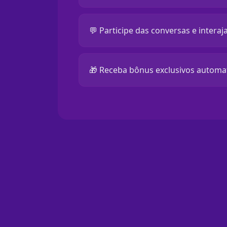
💬 Participe das conversas e interaj
🎁 Receba bônus exclusivos autom