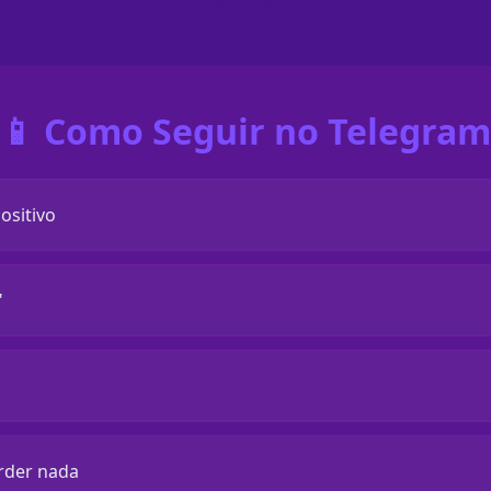
📱 Como Seguir no Telegram
ositivo
"
erder nada