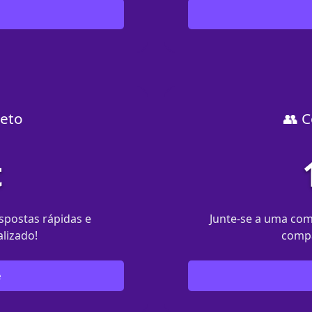
reto
👥 
t
espostas rápidas e
Junte-se a uma com
lizado!
compa
e