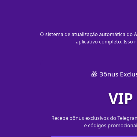
O sistema de atualização automática do A
aplicativo completo. Iss
🎁 Bônus Exclu
VIP
Receba bônus exclusivos do Telegra
e códigos promocionai