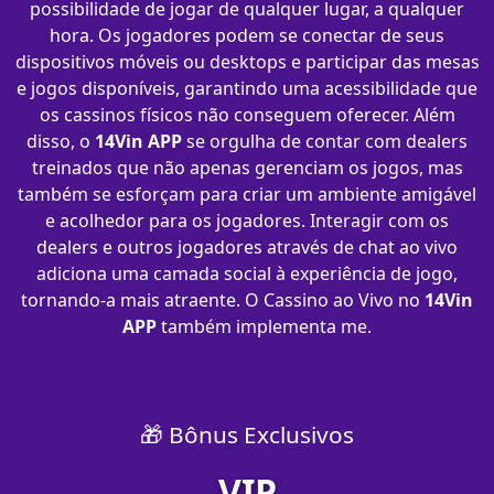
possibilidade de jogar de qualquer lugar, a qualquer
hora. Os jogadores podem se conectar de seus
dispositivos móveis ou desktops e participar das mesas
e jogos disponíveis, garantindo uma acessibilidade que
os cassinos físicos não conseguem oferecer. Além
disso, o
14Vin APP
se orgulha de contar com dealers
treinados que não apenas gerenciam os jogos, mas
também se esforçam para criar um ambiente amigável
e acolhedor para os jogadores. Interagir com os
dealers e outros jogadores através de chat ao vivo
adiciona uma camada social à experiência de jogo,
tornando-a mais atraente. O Cassino ao Vivo no
14Vin
APP
também implementa me.
🎁 Bônus Exclusivos
VIP