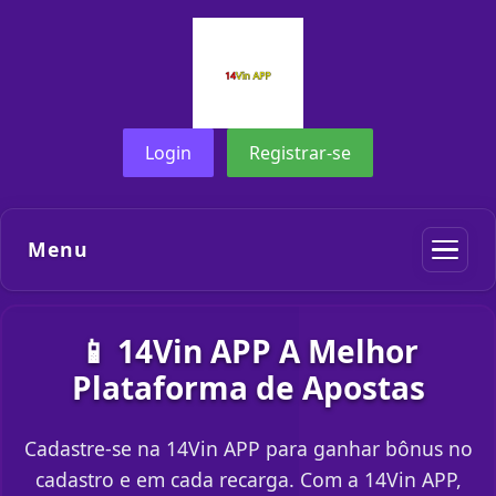
Login
Registrar-se
Menu
📱 14Vin APP A Melhor
Plataforma de Apostas
Cadastre-se na 14Vin APP para ganhar bônus no
cadastro e em cada recarga. Com a 14Vin APP,