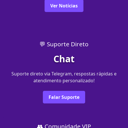
Ver Notícias
💬 Suporte Direto
Chat
Suporte direto via Telegram, respostas rápidas e
atendimento personalizado!
Falar Suporte
👥 Comunidade VIP