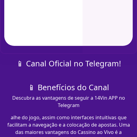
📱 Canal Oficial no Telegram!
📱 Benefícios do Canal
Descubra as vantagens de seguir a 14Vin APP no
Telegram
alhe do jogo, assim como interfaces intuitivas que
facilitam a navegação e a colocação de apostas. Uma
das maiores vantagens do Cassino ao Vivo é a