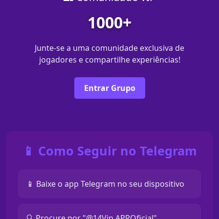
1000+
Junte-se a uma comunidade exclusiva de
jogadores e compartilhe experiências!
Entrar Grupo
📱 Como Seguir no Telegram
📱 Baixe o app Telegram no seu dispositivo
🔍 Procure por "@14Vin APPOficial"