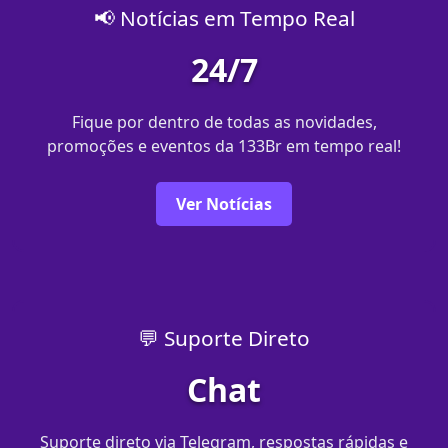
📢 Notícias em Tempo Real
24/7
Fique por dentro de todas as novidades,
promoções e eventos da 133Br em tempo real!
Ver Notícias
💬 Suporte Direto
Chat
Suporte direto via Telegram, respostas rápidas e