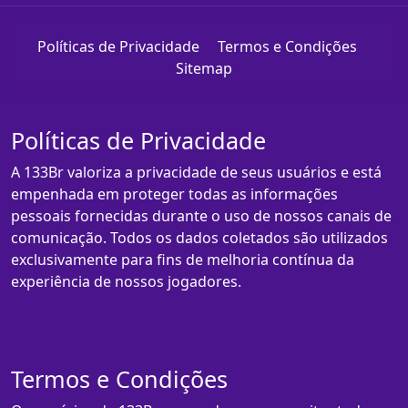
Políticas de Privacidade
Termos e Condições
Sitemap
Políticas de Privacidade
A 133Br valoriza a privacidade de seus usuários e está
empenhada em proteger todas as informações
pessoais fornecidas durante o uso de nossos canais de
comunicação. Todos os dados coletados são utilizados
exclusivamente para fins de melhoria contínua da
experiência de nossos jogadores.
Termos e Condições