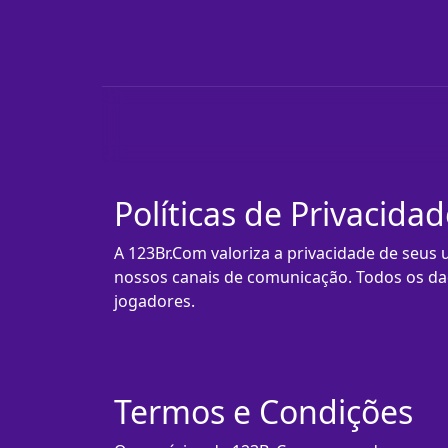
Políticas de Privacida
A 123Br.Com valoriza a privacidade de seus
nossos canais de comunicação. Todos os dad
jogadores.
Termos e Condições