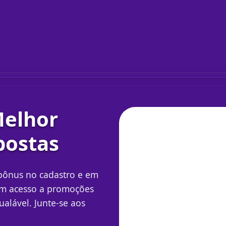
Melhor
postas
bônus no cadastro e em
em acesso a promoções
ualável. Junte-se aos