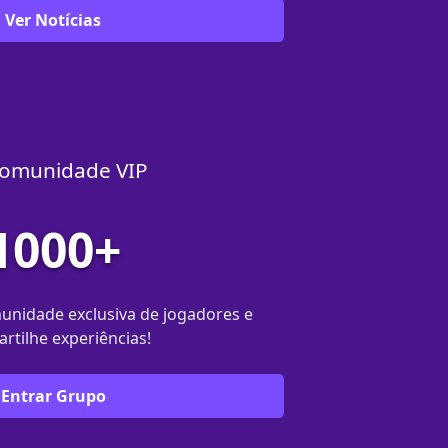
Ver Notícias
Comunidade VIP
1000+
unidade exclusiva de jogadores e
rtilhe experiências!
Entrar Grupo