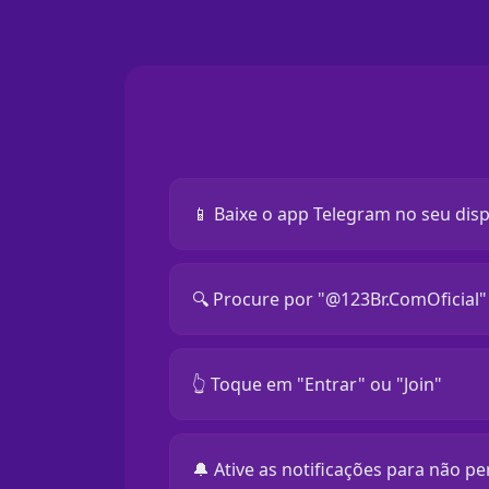
📱 Baixe o app Telegram no seu disp
🔍 Procure por "@123Br.ComOficial"
👆 Toque em "Entrar" ou "Join"
🔔 Ative as notificações para não p