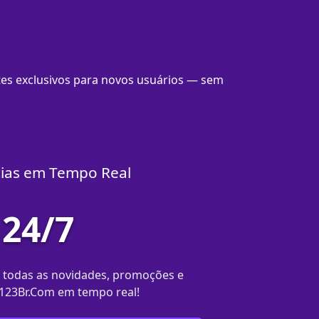
tes exclusivos para novos usuários — sem
cias em Tempo Real
24/7
e todas as novidades, promoções e
 123Br.Com em tempo real!