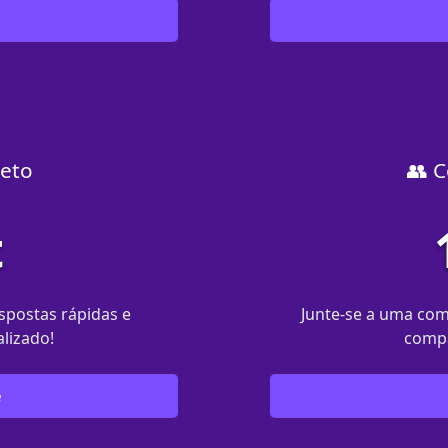
reto
👥 
t
espostas rápidas e
Junte-se a uma com
lizado!
compa
e