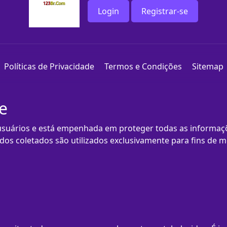
Login
Registrar-se
Políticas de Privacidade
Termos e Condições
Sitemap
de
 usuários e está empenhada em proteger todas as informaç
os coletados são utilizados exclusivamente para fins de m