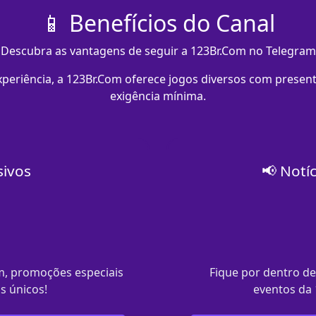
📱 Benefícios do Canal
Descubra as vantagens de seguir a 123Br.Com no Telegram
periência, a 123Br.Com oferece jogos diversos com presen
exigência mínima.
sivos
📢 Notí
m, promoções especiais
Fique por dentro d
s únicos!
eventos da