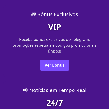
🎁 Bônus Exclusivos
VIP
Receba bônus exclusivos do Telegram,
promoções especiais e códigos promocionais
únicos!
Ver Bônus
📢 Notícias em Tempo Real
24/7