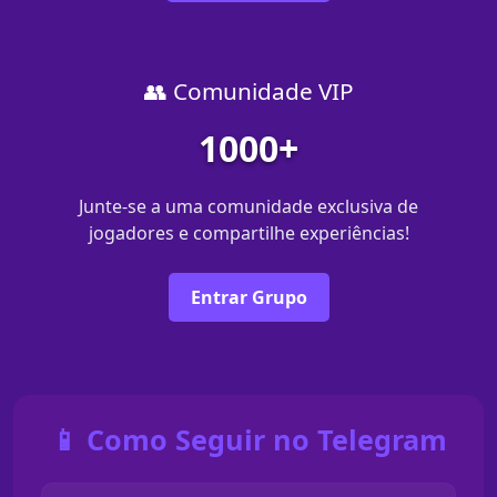
👥 Comunidade VIP
1000+
Junte-se a uma comunidade exclusiva de
jogadores e compartilhe experiências!
Entrar Grupo
📱 Como Seguir no Telegram