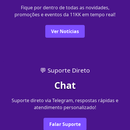
Fique por dentro de todas as novidades,
promoções e eventos da 11KK em tempo real!
Ver Notícias
💬 Suporte Direto
Chat
Suporte direto via Telegram, respostas rápidas e
atendimento personalizado!
Falar Suporte