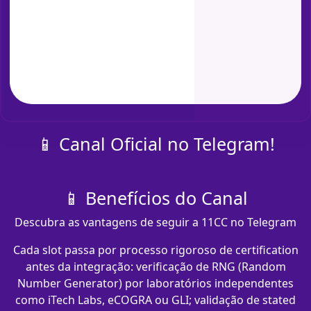
📱 Canal Oficial no Telegram!
📱 Benefícios do Canal
Descubra as vantagens de seguir a 11CC no Telegram
Cada slot passa por processo rigoroso de certification
antes da integração: verificação de RNG (Random
Number Generator) por laboratórios independentes
como iTech Labs, eCOGRA ou GLI; validação de stated