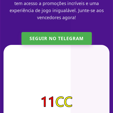
tem acesso a promoções incríveis e uma
experiência de jogo inigualável. Junte-se aos
vencedores agora!
SEGUIR NO TELEGRAM