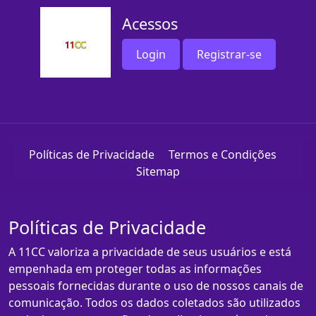
Acessos
Login
Registrar-se
Políticas de Privacidade
Termos e Condições
Sitemap
Políticas de Privacidade
A 11CC valoriza a privacidade de seus usuários e está
empenhada em proteger todas as informações
pessoais fornecidas durante o uso de nossos canais de
comunicação. Todos os dados coletados são utilizados