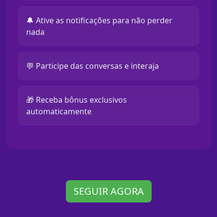
🔔 Ative as notificações para não perder
nada
💬 Participe das conversas e interaja
🎁 Receba bônus exclusivos
automaticamente
SEGUIR AGORA