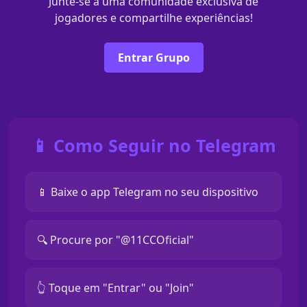
Junte-se a uma comunidade exclusiva de
jogadores e compartilhe experiências!
Entrar Grupo
📱 Como Seguir no Telegram
📱 Baixe o app Telegram no seu dispositivo
🔍 Procure por "@11CCOficial"
👆 Toque em "Entrar" ou "Join"