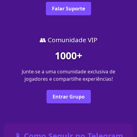
Falar Suporte
👥 Comunidade VIP
1000+
Junte-se a uma comunidade exclusiva de
jogadores e compartilhe experiências!
Entrar Grupo
📱 Como Seguir no Telegram