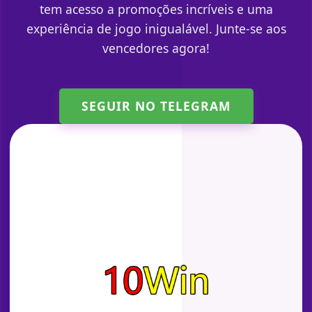
tem acesso a promoções incríveis e uma
experiência de jogo inigualável. Junte-se aos
vencedores agora!
SEGUIR NO TELEGRAM