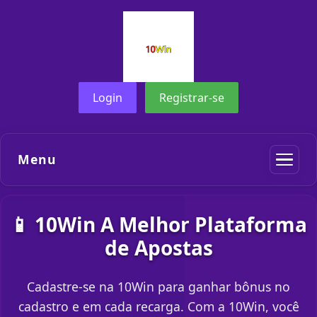
Login
Registrar-se
Menu
📱 10Win A Melhor Plataforma
de Apostas
Cadastre-se na 10Win para ganhar bônus no
cadastro e em cada recarga. Com a 10Win, você