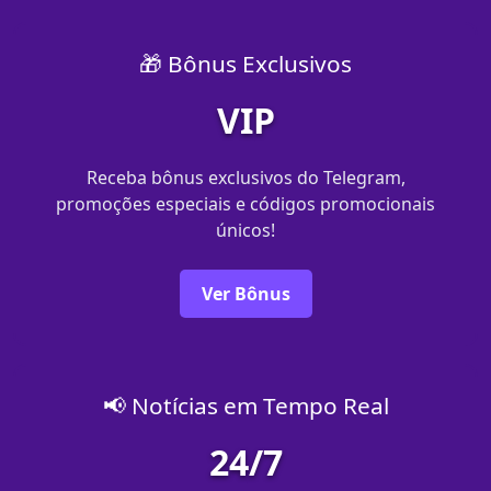
🎁 Bônus Exclusivos
VIP
Receba bônus exclusivos do Telegram,
promoções especiais e códigos promocionais
únicos!
Ver Bônus
📢 Notícias em Tempo Real
24/7