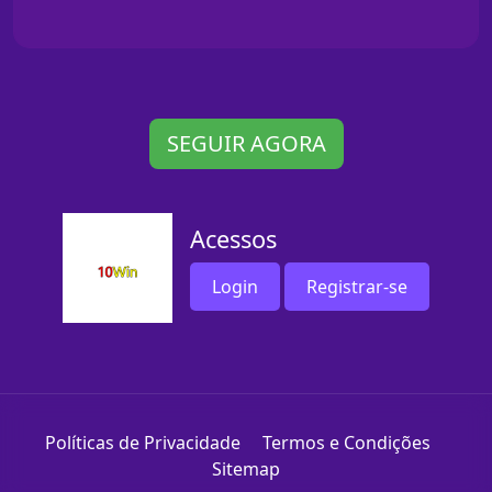
SEGUIR AGORA
Acessos
Login
Registrar-se
Políticas de Privacidade
Termos e Condições
Sitemap