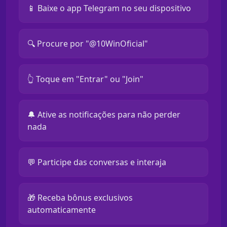
📱 Baixe o app Telegram no seu dispositivo
🔍 Procure por "@10WinOficial"
👆 Toque em "Entrar" ou "Join"
🔔 Ative as notificações para não perder
nada
💬 Participe das conversas e interaja
🎁 Receba bônus exclusivos
automaticamente