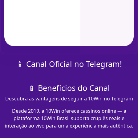
📱 Canal Oficial no Telegram!
📱 Benefícios do Canal
Descubra as vantagens de seguir a 10Win no Telegram
Desde 2019, a 10Win oferece cassinos online — a
plataforma 10Win Brasil suporta crupiês reais e
interação ao vivo para uma experiência mais autêntica.