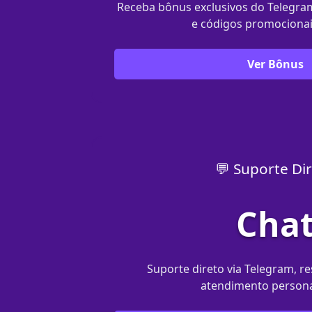
Receba bônus exclusivos do Telegra
e códigos promocionai
Ver Bônus
💬 Suporte Di
Cha
Suporte direto via Telegram, r
atendimento persona