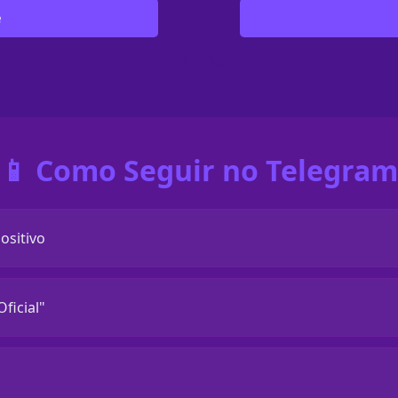
e
📱 Como Seguir no Telegram
ositivo
ficial"