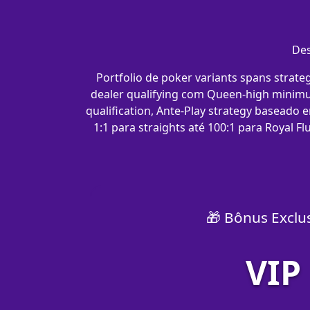
Des
Portfolio de poker variants spans strateg
dealer qualifying com Queen-high minimum
qualification, Ante-Play strategy baseado
1:1 para straights até 100:1 para Royal Fl
🎁 Bônus Exclu
VIP