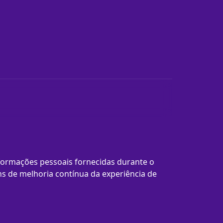
formações pessoais fornecidas durante o
ns de melhoria contínua da experiência de