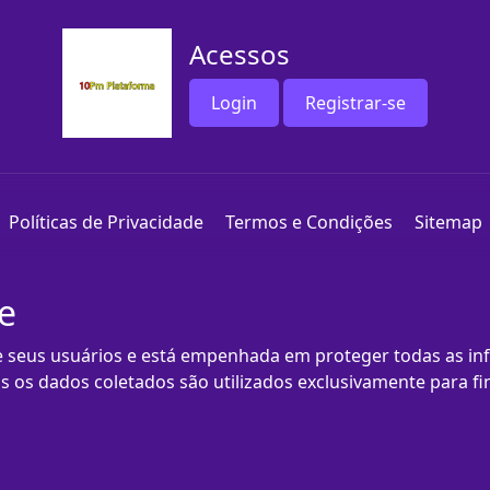
Acessos
Login
Registrar-se
Políticas de Privacidade
Termos e Condições
Sitemap
de
de seus usuários e está empenhada em proteger todas as in
 os dados coletados são utilizados exclusivamente para fi