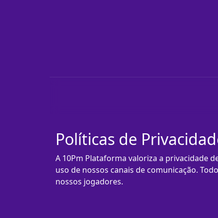
Políticas de Privacida
A 10Pm Plataforma valoriza a privacidade 
uso de nossos canais de comunicação. Todos
nossos jogadores.