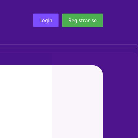
Login
Registrar-se