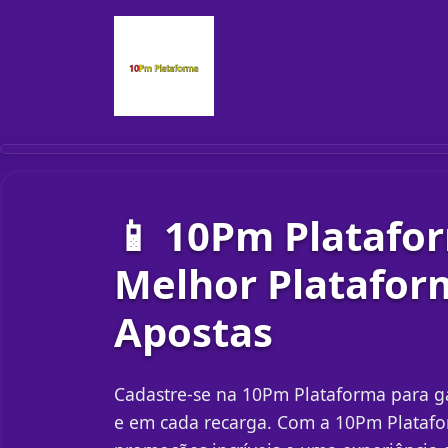
📱 10Pm Platafo
Melhor Platafor
Apostas
Cadastre-se na 10Pm Plataforma para g
e em cada recarga. Com a 10Pm Platafo