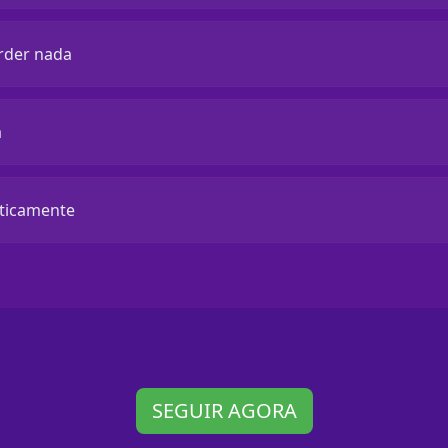
erder nada
a
aticamente
SEGUIR AGORA