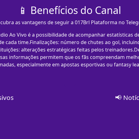
📱 Benefícios do Canal
cubra as vantagens de seguir a 017Brl Plataforma no Tele
io Ao Vivo é a possibilidade de acompanhar estatísticas d
e cada time.Finalizações: número de chutes ao gol, incluind
ituições: alterações estratégicas feitas pelos treinadores
Essas informações permitem que os fãs compreendam melh
madas, especialmente em apostas esportivas ou fantasy le
sivos
📢 Notí