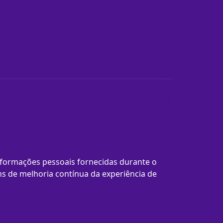
nformações pessoais fornecidas durante o
ns de melhoria contínua da experiência de