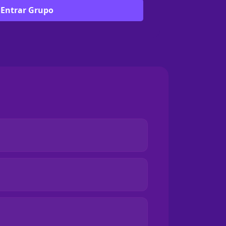
Entrar Grupo