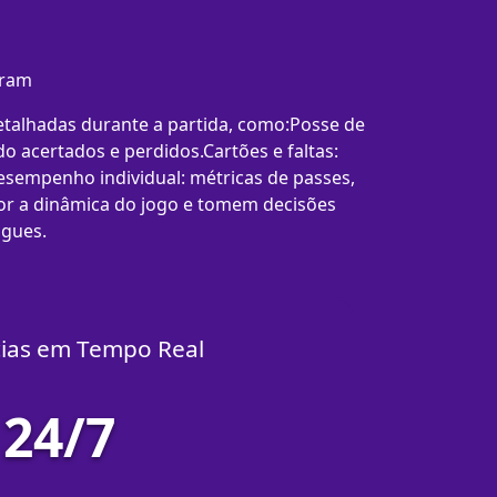
gram
etalhadas durante a partida, como:Posse de
o acertados e perdidos.Cartões e faltas:
.Desempenho individual: métricas de passes,
or a dinâmica do jogo e tomem decisões
agues.
cias em Tempo Real
24/7