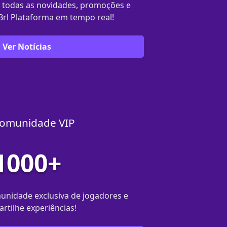
e todas as novidades, promoções e
Brl Plataforma em tempo real!
Ver Notícias
Comunidade VIP
1000+
unidade exclusiva de jogadores e
rtilhe experiências!