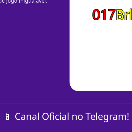
e jogo inigualável.
📱 Canal Oficial no Telegram!