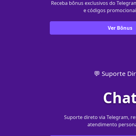
Receba bônus exclusivos do Telegra
e códigos promocionai
Ver Bônus
💬 Suporte Di
Cha
Suporte direto via Telegram, r
atendimento persona